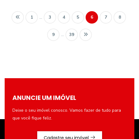
1
...
3
4
5
6
7
8
9
...
39
ANUNCIE UM IMÓVEL
Deixe o seu imóvel conosco. Vamos fazer de tudo para
que você fique feliz.
Cadastre seu imóvel