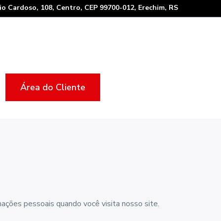
io Cardoso, 108, Centro, CEP 99700-012, Erechim, RS
Área do Cliente
mações pessoais quando você visita nosso site.