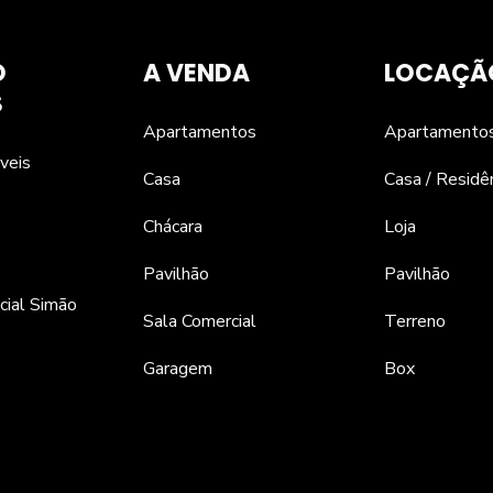
O
A VENDA
LOCAÇÃ
S
Apartamentos
Apartamento
veis
Casa
Casa / Residê
Chácara
Loja
Pavilhão
Pavilhão
cial Simão
Sala Comercial
Terreno
Garagem
Box