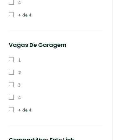
4
+ de 4
Vagas De Garagem
1
2
3
4
+ de 4
Compartilhar Este Link