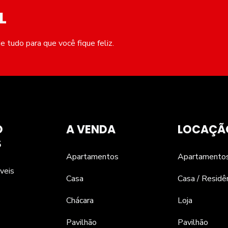
L
 tudo para que você fique feliz.
O
A VENDA
LOCAÇÃ
S
Apartamentos
Apartamento
veis
Casa
Casa / Residê
Chácara
Loja
Pavilhão
Pavilhão