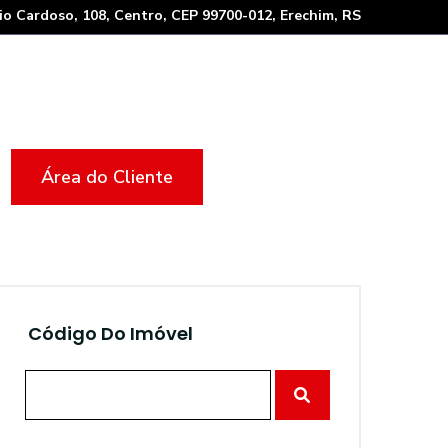
io Cardoso, 108, Centro, CEP 99700-012, Erechim, RS
Área do Cliente
Código Do Imóvel