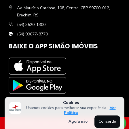
Av. Maurício Cardoso, 108, Centro, CEP 99700-012,
Erechim, RS
(54) 3520-1300
(54) 99677-8770
BAIXE O APP SIMÃO IMÓVEIS
Cookies
Usamos cookies para melhorar sua experiência.
Ver
Política
Agora não
Concordo
© Simão Imóveis. Todos os direitos reservados. CRECI - 23252J.