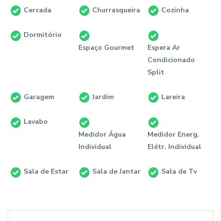
Cercada
Churrasqueira
Cozinha
Dormitório
Espaço Gourmet
Espera Ar
Condicionado
Split
Garagem
Jardim
Lareira
Lavabo
Medidor Água
Medidor Energ.
Individual
Elétr. Individual
Sala de Estar
Sala de Jantar
Sala de Tv