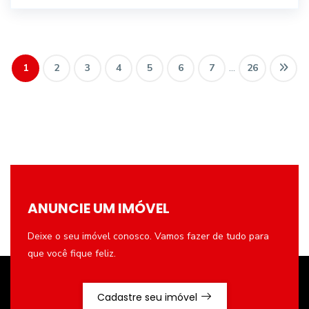
1
2
3
4
5
6
7
...
26
ANUNCIE UM IMÓVEL
Deixe o seu imóvel conosco. Vamos fazer de tudo para
que você fique feliz.
Cadastre seu imóvel