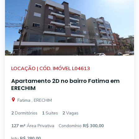
LOCAÇÃO | CÓD. IMÓVEL L04613
Apartamento 2D no bairro Fatima em
ERECHIM
Fatima , ERECHIM
2
Dormitórios
1
Suites
2
Vagas
127 m²
Área Privativa
Condomínio
R$ 300,00
Iptu
R$ 280,00