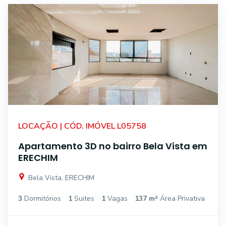
LOCAÇÃO | CÓD. IMÓVEL L05758
Apartamento 3D no bairro Bela Vista em
ERECHIM
Bela Vista, ERECHIM
3
Dormitórios
1
Suites
1
Vagas
137 m²
Área Privativa