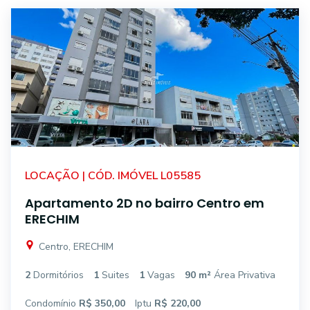
LOCAÇÃO | CÓD. IMÓVEL L05585
Apartamento 2D no bairro Centro em
ERECHIM
Centro, ERECHIM
2
Dormitórios
1
Suites
1
Vagas
90 m²
Área Privativa
Condomínio
R$ 350,00
Iptu
R$ 220,00