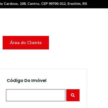
io Cardoso, 108, Centro, CEP 99700-012, Erechim, RS
Área do Cliente
Código Do Imóvel