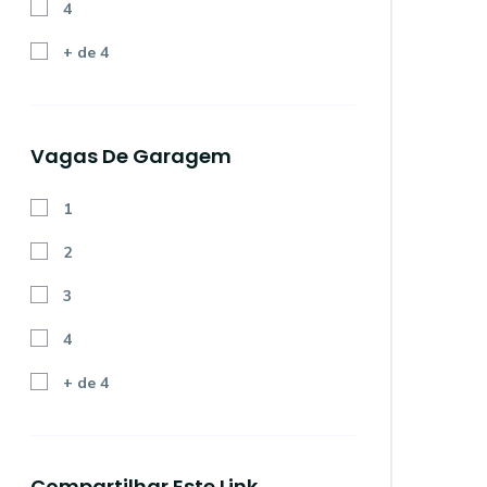
4
+ de 4
Vagas De Garagem
1
2
3
4
+ de 4
Compartilhar Este Link