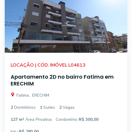
LOCAÇÃO | CÓD. IMÓVEL L04613
Apartamento 2D no bairro Fatima em
ERECHIM
Fatima , ERECHIM
2
Dormitórios
1
Suites
2
Vagas
127 m²
Área Privativa
Condomínio
R$ 300,00
Iptu
R$ 280,00