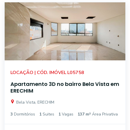
LOCAÇÃO | CÓD. IMÓVEL L05758
Apartamento 3D no bairro Bela Vista em
ERECHIM
Bela Vista, ERECHIM
3
Dormitórios
1
Suites
1
Vagas
137 m²
Área Privativa