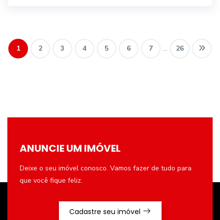
1
2
3
4
5
6
7
...
26
ANUNCIE UM IMÓVEL
Deixe o seu imóvel conosco. Vamos fazer de tudo para
que você fique feliz.
Cadastre seu imóvel