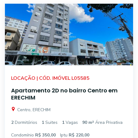
LOCAÇÃO | CÓD. IMÓVEL L05585
Apartamento 2D no bairro Centro em
ERECHIM
Centro, ERECHIM
2
Dormitórios
1
Suites
1
Vagas
90 m²
Área Privativa
Condomínio
R$ 350,00
Iptu
R$ 220,00